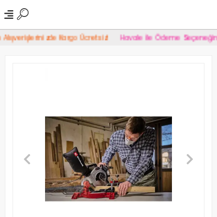
şverişlerinizde Kargo Ücretsiz!
Havale İle Ödeme Seçeneğinde