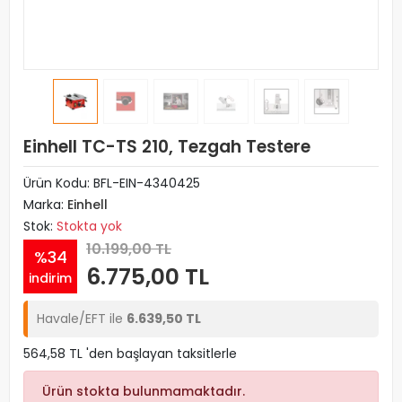
Einhell TC-TS 210, Tezgah Testere
Ürün Kodu:
BFL-EIN-4340425
Marka:
Einhell
Stok:
Stokta yok
10.199,00 TL
%34
6.775,00 TL
indirim
Havale/EFT ile
6.639,50 TL
564,58 TL 'den başlayan taksitlerle
Ürün stokta bulunmamaktadır.