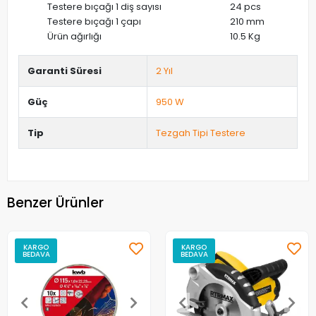
Testere bıçağı 1 diş sayısı
24 pcs
Testere bıçağı 1 çapı
210 mm
Ürün ağırlığı
10.5 Kg
Garanti Süresi
2 Yıl
Güç
950 W
Tip
Tezgah Tipi Testere
Benzer Ürünler
KARGO
KARGO
BEDAVA
BEDAVA