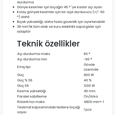
durdurma
Gönye kesimler için bıçağın 45 ° 'ye kadar açı ayarı
Kolay gönyeli kesimler için bir açılı durdurucu (+/- 60
°) dahil
Bıçak yüksekliği, daha fazla güvenlik için ayarlanabilir
36 mm'lik tüm ıslak ve kuru elektrikli süpürgeler için
adaptör
Teknik özellikler
Açı durdurma maks.
60 °
Açı durdurma min.
-60 °
Gövde
Emiş tipi
üzerinde
Güç
900 W
Güç % S6
40 %
Güç S6
1200 W
Kesme yüksekliği
45 mm
Paralel sabitleme
Ön/Arka
Rölanti hızı maks.
4800 min^-1
Teslimat kapsamındaki testere bıçağı
1 pcs
sayısı