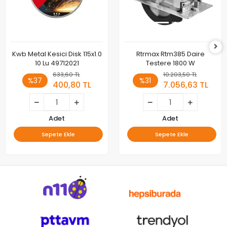
Kwb Metal Kesici Disk 115x1.0
Rtrmax Rtm385 Daire
10 Lu 49712021
Testere 1800 W
633,60 TL
10.203,50 TL
%37
%31
400,80 TL
7.056,63 TL
Adet
Adet
Sepete Ekle
Sepete Ekle