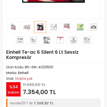
Einhell Te-ac 6 Silent 6 Lt Sessiz
Kompresör
Ürün Kodu:
BFL-EIN-4020600
Marka:
Einhell
Stok:
Stokta yok
11.069,00 TL
%34
7.354,00 TL
indirim
Havale/EFT ile
7.206,92 TL