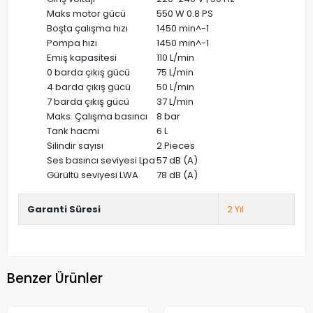
Maks motor gücü
550 W 0.8 PS
Boşta çalışma hızı
1450 min^-1
Pompa hızı
1450 min^-1
Emiş kapasitesi
110 L/min
0 barda çıkış gücü
75 L/min
4 barda çıkış gücü
50 L/min
7 barda çıkış gücü
37 L/min
Maks. Çalışma basıncı
8 bar
Tank hacmi
6 L
Silindir sayısı
2 Pieces
Ses basıncı seviyesi Lpa
57 dB (A)
Gürültü seviyesi LWA
78 dB (A)
Garanti Süresi
2 Yıl
Benzer Ürünler