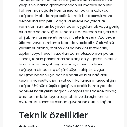
yağsız ve bakım gerektirmeyen bir motora sahiptir.
Tahliye musluğu ile kompresörün bakımı kolayca
sağlanır. Mobil kompresör 6 litrelik bir basınçlı hava
deposuna sahiptir - doğru aletlerle boyaları ve
vernikleri zaman kaybetmeden uygulamak veya geniş
bir alana ya da yağ kullanarak hedeflenen bir şekilde
ahşabı emprenye etmek için yeterli rezerv. Atölyede
üfleme veya kumlama işleri de yapılabilir. Çok yönlü
yardımcı, araba, motosiklet ve bisiklet lastiklerini,
topları veya havalı yatakları zahmetsizce pompalar.
Einhell, tankın paslanmasına karşı on yıl garanti verir. 8
bara kadar bir çok uygulama için ayar imkanı
sağlayan bir basınç düşürücüye sahiptir. Uygun
çalışma basıncı için basınç saati ve hızlı bağlantı
kaplini mevcuttur. Emniyet valfi kullanıcının güvenliğini
sağlar. Ürünün düşük ağırlığı ve pratik tutma yeri de
hareket kabiliyetini sağlar. Kompresör sadece birkaç
basit adımda kolayca taşınabilir ve titreşim emici
ayaklar, kullanım sırasında güvenli bir duruş sağlar.
Teknik özellikler
Giriş voltajı
220-240 V | 50 Hz