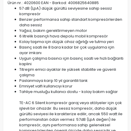
Ürün nr.: 4020600 EAN - Barkod: 4006825640885
57 dB (LpA) düşük gürültü seviyesine sahip sessiz
kompresör
Benzer performansa sahip standart kompresörlerden
daha sessiz
Yağsız, bakım gerektirmeyen motor
6 litrelik basınçlı hava depolu mobil kompresör
Kolay taşıma için düşük cihaz ağırlığı ve tutma yeri
Basınç saati ile 8 bara kadar bir çok uygulama için
ayar imkanı
Uygun çalışma basıncı için basınç saati ve hızlı bağlantı
kaplini
Titreşim emici ayaklar ile yüksek stabilite ve güvenli
çalışma
Paslanmaya karşı 10 yıl garantili tank
Emniyet valfi kullanıcıyı korur
Tahliye musluğu kullanıcı dostu - kolay bakım sağlar
TE-AC 6 Silent kompresör garaj veya atölyeler için çok
işlevli bir cihazdır. Bu sessiz kompresör, daha düşük
gürültü seviyesi ile karakterize edilir, ancak 550 watt ile
performanstan ödün vermez. 57dB (LpA değeri) ile
kompresör, aynı performansa sahip geleneksel
kompresörlerden önemli ölçüde daha sessizdir ve