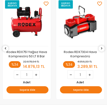
KARGO
KARGO
BEDAVA
BEDAVA
Rodex RDX751 Yağsız Hava
Rodex RDX7304 Hava
Kompresörü 50 LT 8 Bar
Kompresörü
22.678,94 TL
4.956,33 TL
%34
%34
14.876,13 TL
3.289,91 TL
Adet
Adet
Sepete Ekle
Sepete Ekle