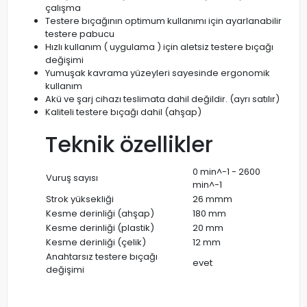
çalışma
Testere bıçağının optimum kullanımı için ayarlanabilir
testere pabucu
Hızlı kullanım ( uygulama ) için aletsiz testere bıçağı
değişimi
Yumuşak kavrama yüzeyleri sayesinde ergonomik
kullanım
Akü ve şarj cihazı teslimata dahil değildir. (ayrı satılır)
Kaliteli testere bıçağı dahil (ahşap)
Teknik özellikler
0 min^-1 - 2600
Vuruş sayısı
min^-1
Strok yüksekliği
26 mmm
Kesme derinliği (ahşap)
180 mm
Kesme derinliği (plastik)
20 mm
Kesme derinliği (çelik)
12 mm
Anahtarsız testere bıçağı
evet
değişimi