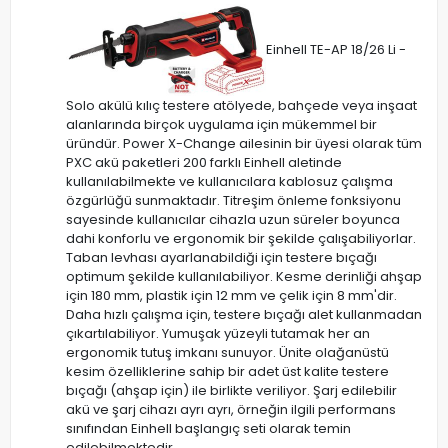
Einhell TE-AP 18/26 Li -
Solo akülü kılıç testere atölyede, bahçede veya inşaat
alanlarında birçok uygulama için mükemmel bir
üründür. Power X-Change ailesinin bir üyesi olarak tüm
PXC akü paketleri 200 farklı Einhell aletinde
kullanılabilmekte ve kullanıcılara kablosuz çalışma
özgürlüğü sunmaktadır. Titreşim önleme fonksiyonu
sayesinde kullanıcılar cihazla uzun süreler boyunca
dahi konforlu ve ergonomik bir şekilde çalışabiliyorlar.
Taban levhası ayarlanabildiği için testere bıçağı
optimum şekilde kullanılabiliyor. Kesme derinliği ahşap
için 180 mm, plastik için 12 mm ve çelik için 8 mm'dir.
Daha hızlı çalışma için, testere bıçağı alet kullanmadan
çıkartılabiliyor. Yumuşak yüzeyli tutamak her an
ergonomik tutuş imkanı sunuyor. Ünite olağanüstü
kesim özelliklerine sahip bir adet üst kalite testere
bıçağı (ahşap için) ile birlikte veriliyor. Şarj edilebilir
akü ve şarj cihazı ayrı ayrı, örneğin ilgili performans
sınıfından Einhell başlangıç seti olarak temin
edilebilmektedir.