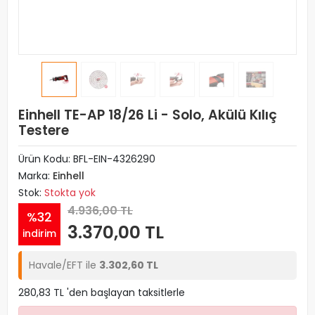
Einhell TE-AP 18/26 Li - Solo, Akülü Kılıç
Testere
Ürün Kodu:
BFL-EIN-4326290
Marka:
Einhell
Stok:
Stokta yok
4.936,00 TL
%32
3.370,00 TL
indirim
Havale/EFT ile
3.302,60 TL
280,83 TL 'den başlayan taksitlerle