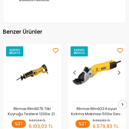
Benzer Ürünler
KARGO
KARGO
BEDAVA
BEDAVA
Rtrmax Rtm9075 Tilki
Rtrmax Rtm923 Koyun
Kuyruğu Testere 1200w 210
Kırkma Makinası 500w Devir
Mm
Ayarlı
9.631,34 TL
8.963,82 TL
%37
%27
6.103,03 TL
6.579,83 TL