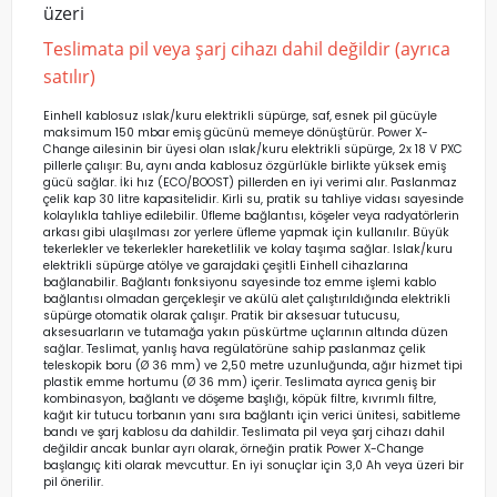
üzeri
Teslimata pil veya şarj cihazı dahil değildir (ayrıca
satılır)
Einhell kablosuz ıslak/kuru elektrikli süpürge, saf, esnek pil gücüyle
maksimum 150 mbar emiş gücünü memeye dönüştürür. Power X-
Change ailesinin bir üyesi olan ıslak/kuru elektrikli süpürge, 2x 18 V PXC
pillerle çalışır: Bu, aynı anda kablosuz özgürlükle birlikte yüksek emiş
gücü sağlar. İki hız (ECO/BOOST) pillerden en iyi verimi alır. Paslanmaz
çelik kap 30 litre kapasitelidir. Kirli su, pratik su tahliye vidası sayesinde
kolaylıkla tahliye edilebilir. Üfleme bağlantısı, köşeler veya radyatörlerin
arkası gibi ulaşılması zor yerlere üfleme yapmak için kullanılır. Büyük
tekerlekler ve tekerlekler hareketlilik ve kolay taşıma sağlar. Islak/kuru
elektrikli süpürge atölye ve garajdaki çeşitli Einhell cihazlarına
bağlanabilir. Bağlantı fonksiyonu sayesinde toz emme işlemi kablo
bağlantısı olmadan gerçekleşir ve akülü alet çalıştırıldığında elektrikli
süpürge otomatik olarak çalışır. Pratik bir aksesuar tutucusu,
aksesuarların ve tutamağa yakın püskürtme uçlarının altında düzen
sağlar. Teslimat, yanlış hava regülatörüne sahip paslanmaz çelik
teleskopik boru (Ø 36 mm) ve 2,50 metre uzunluğunda, ağır hizmet tipi
plastik emme hortumu (Ø 36 mm) içerir. Teslimata ayrıca geniş bir
kombinasyon, bağlantı ve döşeme başlığı, köpük filtre, kıvrımlı filtre,
kağıt kir tutucu torbanın yanı sıra bağlantı için verici ünitesi, sabitleme
bandı ve şarj kablosu da dahildir. Teslimata pil veya şarj cihazı dahil
değildir ancak bunlar ayrı olarak, örneğin pratik Power X-Change
başlangıç ​​kiti olarak mevcuttur. En iyi sonuçlar için 3,0 Ah veya üzeri bir
pil önerilir.