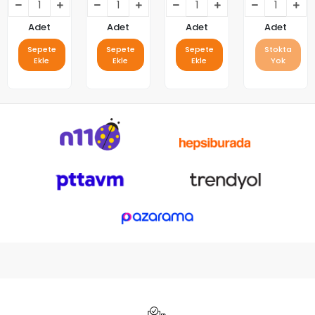
Sprey 400
Makinası
ml
Püskürtme
1700W
Adet
Adet
Adet
Adet
Sepete
Sepete
Sepete
Stokta
Ekle
Ekle
Ekle
Yok