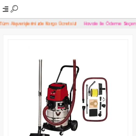
 Alışverişlerinizde Kargo Ücretsiz!
Havale İle Ödeme Seçeneği