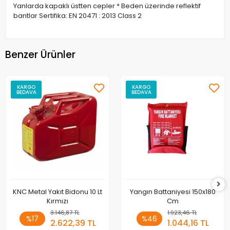
Yanlarda kapaklı üstten cepler * Beden üzerinde reflektif
bantlar Sertifika: EN 20471 : 2013 Class 2
Benzer Ürünler
KARGO
KARGO
BEDAVA
BEDAVA
KNC Metal Yakıt Bidonu 10 Lt
Yangın Battaniyesi 150x180
Kırmızı
Cm
3.146,87 TL
1.923,46 TL
%17
%46
2.622,39 TL
1.044,16 TL