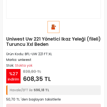
Uniwest Uw 221 Yönetici Ikaz Yeleği (fileli)
Turuncu Xxl Beden
Ürün Kodu:
BFL-UW 221 FT:XL
Marka:
uniwest
Stok:
Stokta yok
838,80 TL
%27
608,35 TL
indirim
Havale/EFT ile
596,18 TL
50,70 TL 'den başlayan taksitlerle