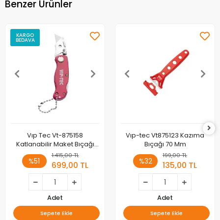
Benzer Ürünler
KARGO
BEDAVA
Vıp Tec Vt-875158
Vıp-tec Vt875123 Kazıma
Katlanabilir Maket Bıçağı
Bıçağı 70 Mm
Mini
1.415,00 TL
199,00 TL
%51
%32
699,00 TL
135,00 TL
Adet
Adet
Sepete Ekle
Sepete Ekle