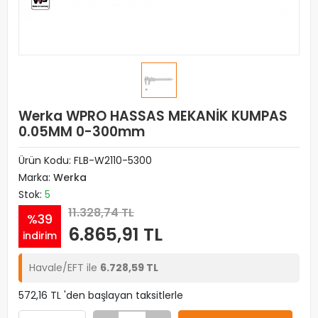
Werka WPRO HASSAS MEKANİK KUMPAS
0.05MM 0-300mm
Ürün Kodu:
FLB-W2110-5300
Marka:
Werka
Stok:
5
11.328,74 TL
%39
6.865,91 TL
indirim
Havale/EFT ile
6.728,59 TL
572,16 TL 'den başlayan taksitlerle