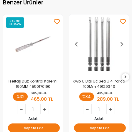
Benzer Ürünler
KARGO
BEDAVA
Izeltaş Düz Kontrol Kalemi
Kwb U Bits Uc Seti U 4 Parca
190MM 4550170190
100Mm 49129340
685,00 TL
435,00 TL
%32
%34
465,00 TL
289,00 TL
Adet
Adet
Sepete Ekle
Sepete Ekle