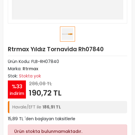
Rtrmax Yıldız Tornavida Rh07840
Ürün Kodu:
FLB-RH07840
Marka:
Rtrmax
Stok:
Stokta yok
286,08 TL
%33
190,72 TL
indirim
Havale/EFT ile
186,91 TL
15,89 TL 'den başlayan taksitlerle
Ürün stokta bulunmamaktadır.