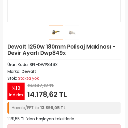
Dewalt 1250w 180mm Polisaj Makinası -
Devir Ayarlı Dwp849x
Ürün Kodu:
BFL-DWP849X
Marka:
Dewalt
Stok:
Stokta yok
16.047,12 TL
%12
14.178,62 TL
indirim
Havale/EFT ile
13.895,05 TL
1.181,55 TL 'den başlayan taksitlerle