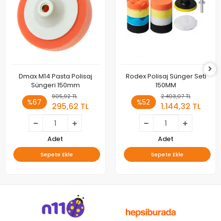
Dmax M14 Pasta Polisaj
Rodex Polisaj Sünger Seti
Süngeri 150mm
150MM
905,92 TL
2.403,07 TL
%67
%52
295,62 TL
1.144,32 TL
Adet
Adet
Sepete Ekle
Sepete Ekle