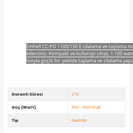
Tek cihaz - İki işlev
Her atölye ve garaj için çok y
Einhell CC-PO 1100/150 E cilalama ve taşlama maki
edersiniz. Kompakt ve kullanışlı cihaz, 1.100 w
hızıyla güçlü bir şekilde taşlama ve cilalama yapa
Garanti Süresi
2 Yıl
Güç (Watt)
1001 - 1500 Watt
Tip
Elektrikli