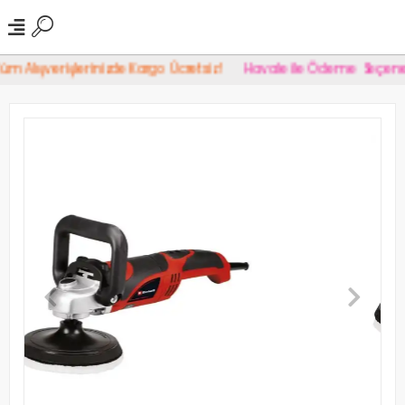
 Alışverişlerinizde Kargo Ücretsiz!
Havale İle Ödeme Seçeneği