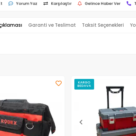
Et
Yorum Yaz
Karşılaştır
Gelince Haber Ver
çıklaması
Garanti ve Teslimat
Taksit Seçenekleri
Yo
KARGO
BEDAVA