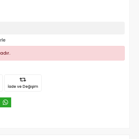
rle
adır.
İade ve Değişim