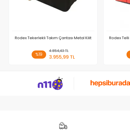
Rodex Tekerlekli Takım Çantası Metal Kilit
Rodex Telli
4.854,43 TL
Sepete Ekle
%19
3.955,99 TL
Adet