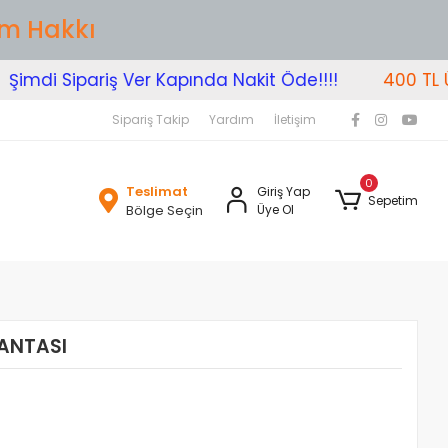
im Hakkı
mdi Sipariş Ver Kapında Nakit Öde!!!!
400 TL Üzer
Sipariş Takip
Yardım
İletişim
0
Teslimat
Giriş Yap
Sepetim
Bölge Seçin
Üye Ol
ÇANTASI