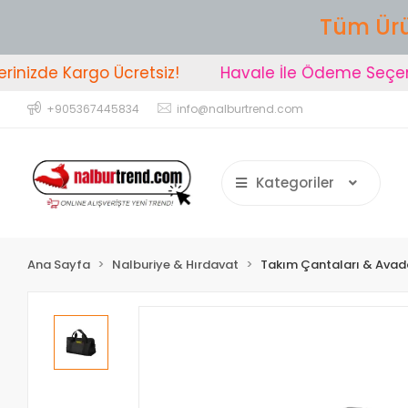
Tüm Ürü
nizde Kargo Ücretsiz!
Havale İle Ödeme Seçeneği
+905367445834
info@nalburtrend.com
Kategoriler
Ana Sayfa
Nalburiye & Hırdavat
Takım Çantaları & Avada