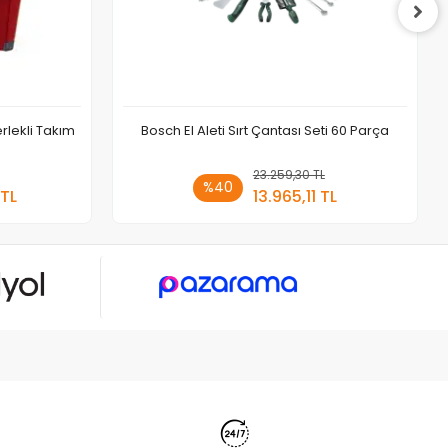
rlekli Takım
Bosch El Aleti Sırt Çantası Seti 60 Parça
 Ekle
23.259,30 TL
Sepete Ekle
%40
 TL
13.965,11 TL
Adet