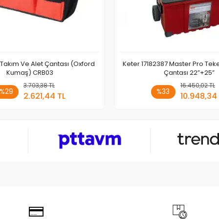
 Takım Ve Alet Çantası (Oxford
Keter 17182387 Master Pro Teke
Kumaş) CRB03
Çantası 22”+25”
3.703,38 TL
Sepete Ekle
16.450,02 TL
Sepete
%29
%33
2.621,44 TL
10.948,34
Adet
Adet