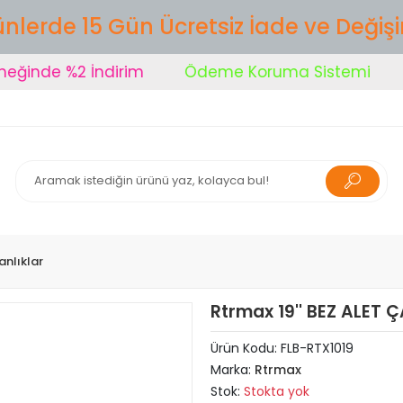
nlerde 15 Gün Ücretsiz İade ve Değiş
nde %2 İndirim
Ödeme Koruma Sistemi
Şi
nlıklar
Rtrmax 19'' BEZ ALET 
Ürün Kodu:
FLB-RTX1019
Marka:
Rtrmax
Stok:
Stokta yok