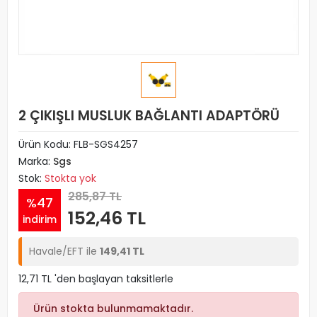
2 ÇIKIŞLI MUSLUK BAĞLANTI ADAPTÖRÜ
Ürün Kodu:
FLB-SGS4257
Marka:
Sgs
Stok:
Stokta yok
285,87 TL
%47
152,46 TL
indirim
Havale/EFT ile
149,41 TL
12,71 TL 'den başlayan taksitlerle
Ürün stokta bulunmamaktadır.