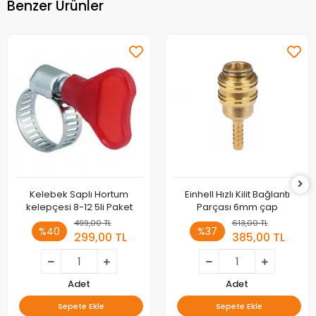
Benzer Ürünler
Kelebek Saplı Hortum
Einhell Hızlı Kilit Bağlantı
kelepçesi 8-12 5li Paket
Parçası 6mm çap
499,00 TL
613,00 TL
%40
%37
299,00 TL
385,00 TL
Adet
Adet
Sepete Ekle
Sepete Ekle