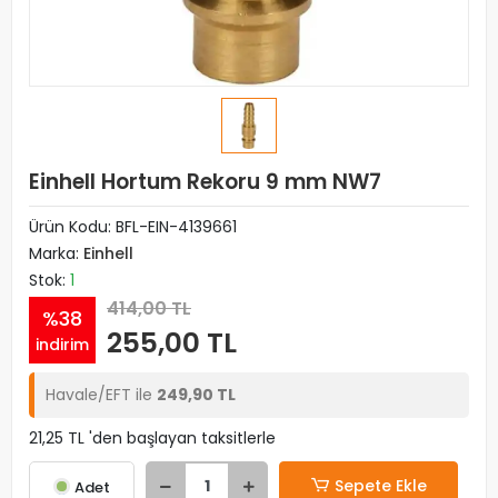
Einhell Hortum Rekoru 9 mm NW7
Ürün Kodu:
BFL-EIN-4139661
Marka:
Einhell
Stok:
1
414,00 TL
%38
255,00 TL
indirim
Havale/EFT ile
249,90 TL
21,25 TL 'den başlayan taksitlerle
Sepete Ekle
Adet