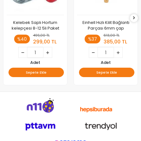
Kelebek Saplı Hortum
Einhell Hızlı Kilit Bağlantı
kelepçesi 8-12 5li Paket
Parçası 6mm çap
499,00 TL
613,00 TL
%40
%37
299,00 TL
385,00 TL
Adet
Adet
Sepete Ekle
Sepete Ekle