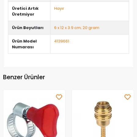
Üretici Artık
Hayır
Üretmiyor
Ürün Boyutları
6 x 12 x 3.9 cm; 20 gram
Ürün Model
4139661
Numarası
Benzer Ürünler