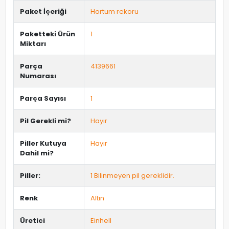
Paket İçeriği
Hortum rekoru
Paketteki Ürün
1
Miktarı
Parça
4139661
Numarası
Parça Sayısı
1
Pil Gerekli mi?
Hayır
Piller Kutuya
Hayır
Dahil mi?
Piller:
1 Bilinmeyen pil gereklidir.
Renk
Altın
Üretici
Einhell