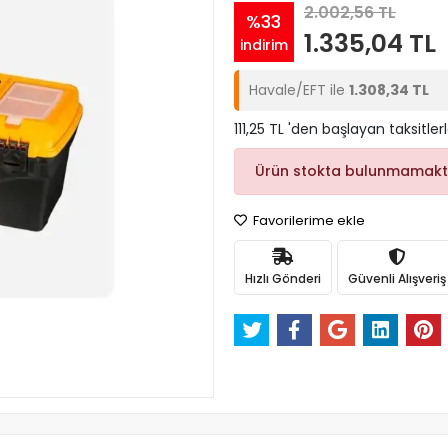
2.002,56 TL
%33
1.335,04 TL
indirim
Havale/EFT ile
1.308,34 TL
111,25 TL 'den başlayan taksitler
Ürün stokta bulunmamakt
Favorilerime ekle
Hızlı Gönderi
Güvenli Alışveriş