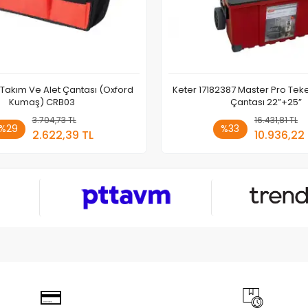
 Takım Ve Alet Çantası (Oxford
Keter 17182387 Master Pro Teke
Kumaş) CRB03
Çantası 22”+25”
3.704,73 TL
Sepete Ekle
16.431,81 TL
Sepete
%29
%33
2.622,39 TL
10.936,22
Adet
Adet