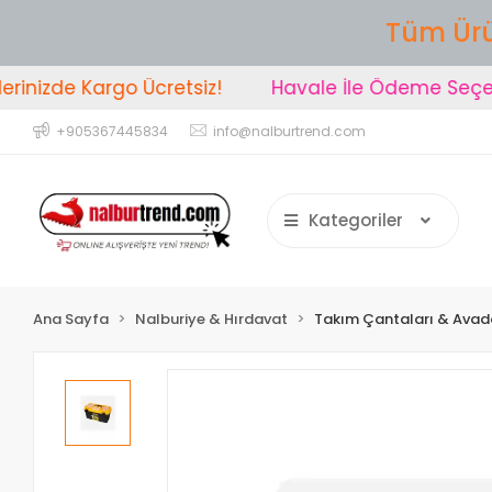
Tüm Ürü
nizde Kargo Ücretsiz!
Havale İle Ödeme Seçeneğ
+905367445834
info@nalburtrend.com
Kategoriler
Ana Sayfa
Nalburiye & Hırdavat
Takım Çantaları & Avada