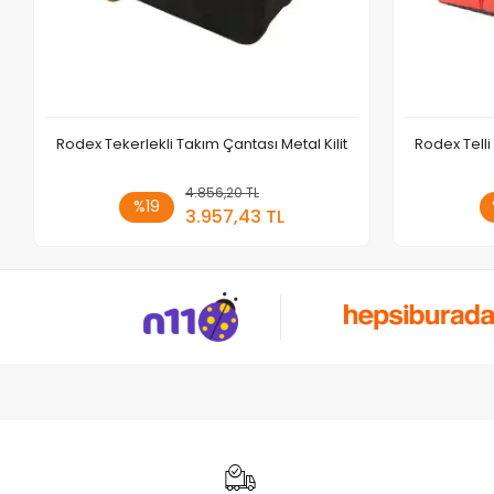
Rodex Tekerlekli Takım Çantası Metal Kilit
Rodex Telli
4.856,20 TL
Sepete Ekle
%19
3.957,43 TL
Adet