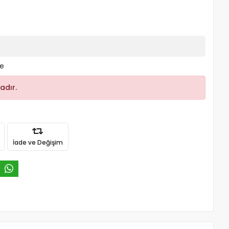
le
adır.
İade ve Değişim