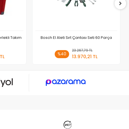
rlekli Takım
Bosch El Aleti Sırt Çantası Seti 60 Parça
 Ekle
23.267,79 TL
Sepete Ekle
%40
 TL
13.970,21 TL
Adet