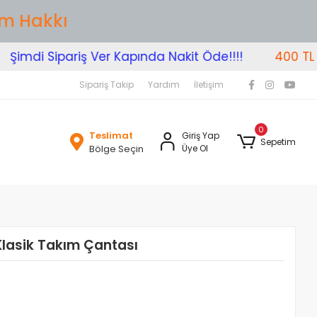
im Hakkı
imdi Sipariş Ver Kapında Nakit Öde!!!!
400 TL Üze
Sipariş Takip
Yardım
İletişim
0
Teslimat
Giriş Yap
Sepetim
Bölge Seçin
Üye Ol
Klasik Takım Çantası