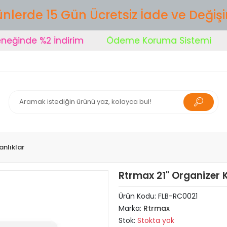
nlerde 15 Gün Ücretsiz İade ve Değiş
inde %2 İndirim
Ödeme Koruma Sistemi
Ş
nlıklar
Rtrmax 21" Organizer 
Ürün Kodu:
FLB-RC0021
Marka:
Rtrmax
Stok:
Stokta yok