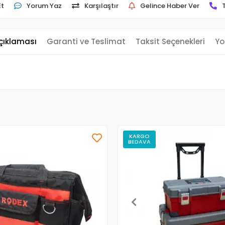
Et
Yorum Yaz
Karşılaştır
Gelince Haber Ver
çıklaması
Garanti ve Teslimat
Taksit Seçenekleri
Yo
KARGO
BEDAVA