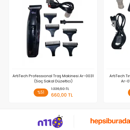
ArtıTech Professıonal Traş Makinesi Ar-0031
ArtıTech Tı
(Saç Sakal Düzeltici)
Ar-0
1.336,50 TL
Sepete Ekle
%51
660,00 TL
Adet