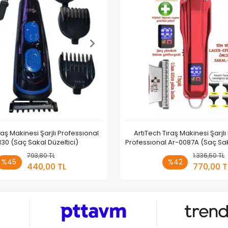
raş Makinesi Şarjlı Professıonal
ArtıTech Tıraş Makinesi Şarjl
130 (Saç Sakal Düzeltici)
Professıonal Ar-0087A (Saç Sak
793,80 TL
Sepete Ekle
1.336,50 TL
Sepete
%45
%42
440,00 TL
770,00 T
Adet
Adet