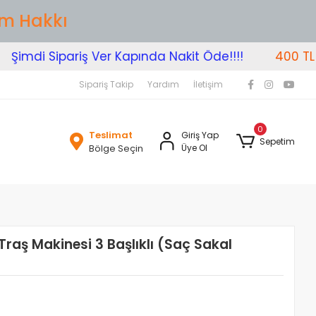
im Hakkı
imdi Sipariş Ver Kapında Nakit Öde!!!!
400 TL Üze
Sipariş Takip
Yardım
İletişim
0
Teslimat
Giriş Yap
Sepetim
Bölge Seçin
Üye Ol
Traş Makinesi 3 Başlıklı (Saç Sakal