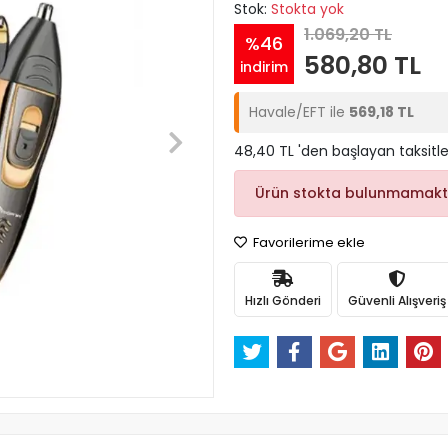
Stok:
Stokta yok
1.069,20 TL
%46
580,80 TL
indirim
Havale/EFT ile
569,18 TL
48,40 TL 'den başlayan taksitle
Ürün stokta bulunmamakt
Favorilerime ekle
Hızlı Gönderi
Güvenli Alışveriş