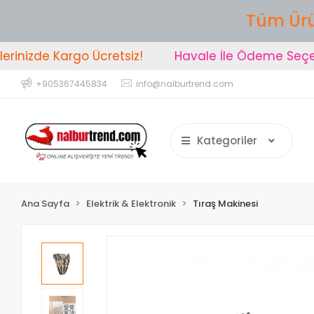
Tüm Ürü
inizde Kargo Ücretsiz!
Havale İle Ödeme Seçeneğ
+905367445834
info@nalburtrend.com
Kategoriler
Ana Sayfa
Elektrik & Elektronik
Tıraş Makinesi