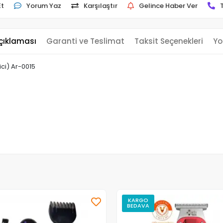
Et
Yorum Yaz
Karşılaştır
Gelince Haber Ver
çıklaması
Garanti ve Teslimat
Taksit Seçenekleri
Yo
ici) Ar-0015
KARGO
BEDAVA