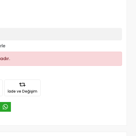
rle
adır.
İade ve Değişim