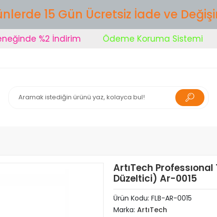
nlerde 15 Gün Ücretsiz İade ve Değiş
inde %2 İndirim
Ödeme Koruma Sistemi
Ş
ArtıTech Professıonal 
Düzeltici) Ar-0015
Ürün Kodu:
FLB-AR-0015
Marka:
ArtıTech