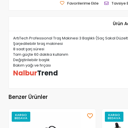
Favorilerime Ekle
Tavsiye 
Ürün A
ArtıTech Professıonal Traş Makinesi 3 Başlıklı (Saç Sakal Düzelt
Şarjedilebilir tıraş makinesi
8 saat şarj süresi
Tam güçte 60 dakika kullanım
Değiştirilebilir başlık
Bakım yağı ve fırçası
Nalbur
Trend
Benzer Ürünler
KARGO
KARGO
BEDAVA
BEDAVA