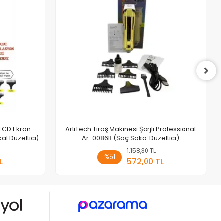
ı LCD Ekran
ArtıTech Tıraş Makinesi Şarjlı Professıonal
al Düzeltici)
Ar-0086B (Saç Sakal Düzeltici)
 Ekle
1.158,30 TL
Sepete Ekle
%51
L
572,00 TL
Adet