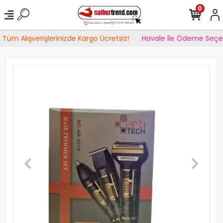
0
Tüm Alışverişlerinizde Kargo Ücretsiz!
Havale İle Ödeme Seçen