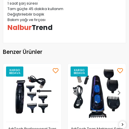
1 saat şarj süresi
Tam güçte 45 dakika kullanım
Değiştirilebilir başlık
Bakım yağı ve fırçası
Nalbur
Trend
Benzer Ürünler
KARGO
KARGO
BEDAVA
BEDAVA
ArtıTech Professıonal Traş
ArtıTech Tıraş Makinesi Şarjlı