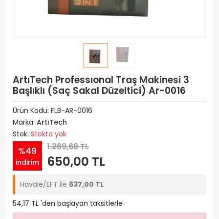
ArtıTech Professıonal Traş Makinesi 3
Başlıklı (Saç Sakal Düzeltici) Ar-0016
Ürün Kodu:
FLB-AR-0016
Marka:
ArtıTech
Stok:
Stokta yok
1.269,68 TL
%49
650,00 TL
indirim
Havale/EFT ile
637,00 TL
54,17 TL 'den başlayan taksitlerle