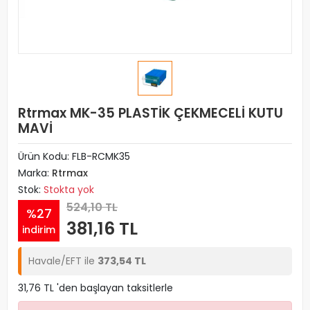
Rtrmax MK-35 PLASTİK ÇEKMECELİ KUTU
MAVİ
Ürün Kodu:
FLB-RCMK35
Marka:
Rtrmax
Stok:
Stokta yok
524,10 TL
%27
381,16 TL
indirim
Havale/EFT ile
373,54 TL
31,76 TL 'den başlayan taksitlerle