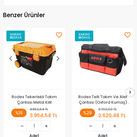
Benzer Ürünler
KARGO
KARGO
BEDAVA
BEDAVA
Rodex Tekerlekli Takım
Rodex Telli Takım Ve Alet
Çantası Metal Kilit
Çantası (Oxford Kumaş)
CRB03
4.852,64 TL
3.702,02 TL
%19
%29
3.954,54 TL
2.620,48 TL
Adet
Adet