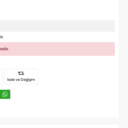
le
adır.
İade ve Değişim