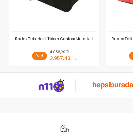
Rodex Tekerlekli Takım Çantası Metal Kilit
Rodex Telli
4.856,20 TL
Sepete Ekle
%19
3.957,43 TL
Adet