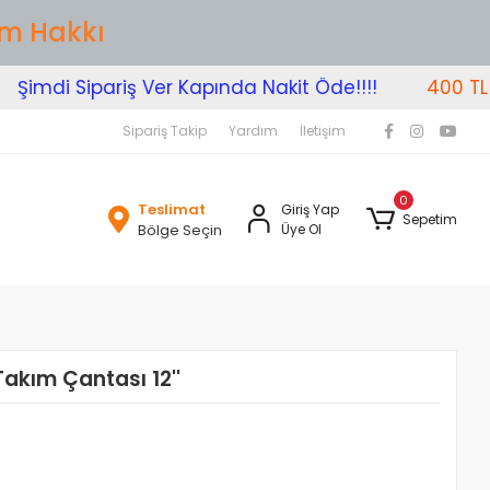
im Hakkı
imdi Sipariş Ver Kapında Nakit Öde!!!!
400 TL Üze
Sipariş Takip
Yardım
İletişim
0
Teslimat
Giriş Yap
Sepetim
Bölge Seçin
Üye Ol
akım Çantası 12''