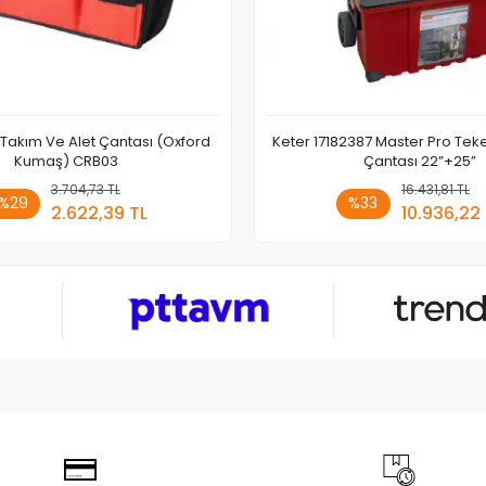
 Takım Ve Alet Çantası (Oxford
Keter 17182387 Master Pro Teke
Kumaş) CRB03
Çantası 22”+25”
3.704,73 TL
Sepete Ekle
16.431,81 TL
Sepete
%29
%33
2.622,39 TL
10.936,22
Adet
Adet