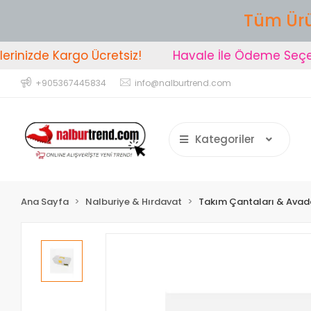
Tüm Ürü
inizde Kargo Ücretsiz!
Havale İle Ödeme Seçeneğ
+905367445834
info@nalburtrend.com
Kategoriler
Ana Sayfa
Nalburiye & Hırdavat
Takım Çantaları & Avada