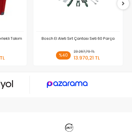
rlekli Takım
Bosch El Aleti Sırt Çantası Seti 60 Parça
 Ekle
23.267,79 TL
Sepete Ekle
%40
 TL
13.970,21 TL
Adet