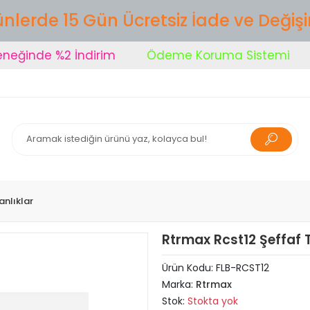
nlerde 15 Gün Ücretsiz İade ve Değiş
inde %2 İndirim
Ödeme Koruma Sistemi
Ş
nlıklar
Rtrmax Rcst12 Şeffaf T
Ürün Kodu:
FLB-RCST12
Marka:
Rtrmax
Stok:
Stokta yok