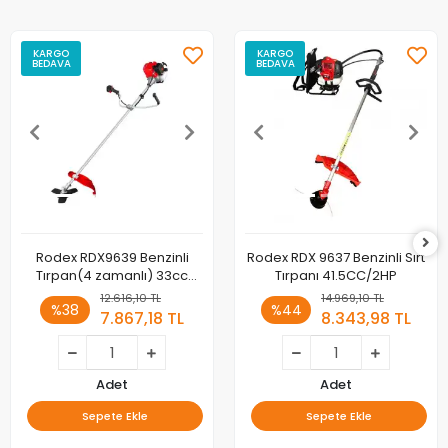
KARGO
KARGO
BEDAVA
BEDAVA
Rodex RDX9639 Benzinli
Rodex RDX 9637 Benzinli Sırt
Tırpan(4 zamanlı) 33cc
Tırpanı 41.5CC/2HP
1,2kW
12.616,10 TL
14.969,10 TL
%38
%44
7.867,18 TL
8.343,98 TL
Adet
Adet
Sepete Ekle
Sepete Ekle