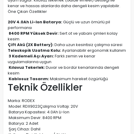
uyum sağlar. Kılavuz tekerlek (Guide Wheel) desteği ile
kenar ve hassas alanlarda daha dengeli kesim yapılabilir.
Öne Çıkan Özellikler
20V 4.0Ah Li-Ion Batarya:
Güçlü ve uzun ömürlü pil
performansı
8400 RPM Yüksek Devir:
Sert ot ve yabani çimleri kolay
kesim
Çift Akü (2X Battery):
Daha uzun kesintisiz çalışma süresi
Teleskopik Uzatma Kolu:
Ayarlanabilir ergonomik kullanım
3 Kademeli Açı Ayarı:
Farklı zemin ve kenar
uygulamalarına uygun
Kılavuz Tekerlek:
Duvar ve bordür kenarlarında dengeli
kesim
Kablosuz Tasarım:
Maksimum hareket özgürlüğü
Teknik Özellikler
Marka: RODEX
Model: RDX9023Çalışma Voltajı: 20V
Batarya Kapasitesi: 4.0Ah Li-Ion
Maksimum Devir: 8400 RPM
Batarya: 2 Adet
Şarj Cihazı: Dahil