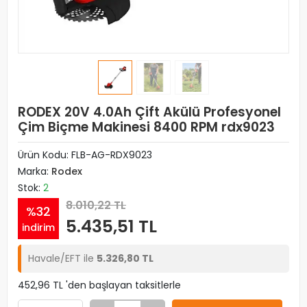
RODEX 20V 4.0Ah Çift Akülü Profesyonel
Çim Biçme Makinesi 8400 RPM rdx9023
Ürün Kodu:
FLB-AG-RDX9023
Marka:
Rodex
Stok:
2
8.010,22 TL
%32
5.435,51 TL
indirim
Havale/EFT ile
5.326,80 TL
452,96 TL 'den başlayan taksitlerle