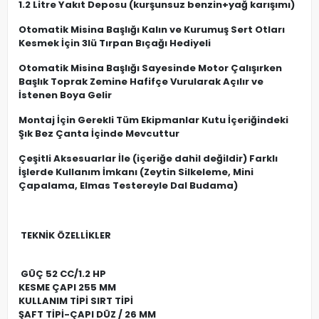
1.2 Litre Yakıt Deposu (kurşunsuz benzin+yağ karışımı)
Otomatik Misina Başlığı Kalın ve Kurumuş Sert Otları
Kesmek İçin 3lü Tırpan Bıçağı Hediyeli
Otomatik Misina Başlığı Sayesinde Motor Çalışırken
Başlık Toprak Zemine Hafifçe Vurularak Açılır ve
İstenen Boya Gelir
Montaj İçin Gerekli Tüm Ekipmanlar Kutu İçeriğindeki
Şık Bez Çanta İçinde Mevcuttur
Çeşitli Aksesuarlar İle (içeriğe dahil değildir) Farklı
İşlerde Kullanım İmkanı (Zeytin Silkeleme, Mini
Çapalama, Elmas Testereyle Dal Budama)
TEKNİK ÖZELLİKLER
GÜÇ 52 CC/1.2 HP
KESME ÇAPI 255 MM
KULLANIM TİPİ SIRT TİPİ
ŞAFT TİPİ-ÇAPI DÜZ / 26 MM