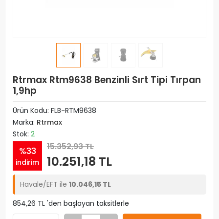
Rtrmax Rtm9638 Benzinli Sırt Tipi Tırpan
1,9hp
Ürün Kodu:
FLB-RTM9638
Marka:
Rtrmax
Stok:
2
15.352,93 TL
%33
10.251,18 TL
indirim
Havale/EFT ile
10.046,15 TL
854,26 TL 'den başlayan taksitlerle