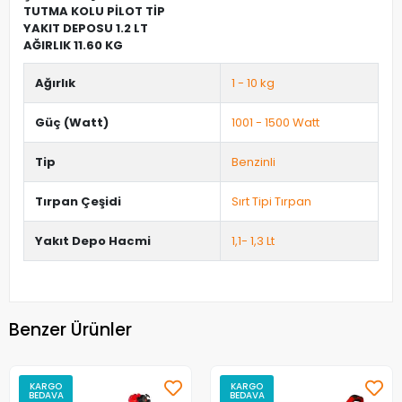
TUTMA KOLU PİLOT TİP
YAKIT DEPOSU 1.2 LT
AĞIRLIK 11.60 KG
Ağırlık
1 - 10 kg
Güç (Watt)
1001 - 1500 Watt
Tip
Benzinli
Tırpan Çeşidi
Sırt Tipi Tırpan
Yakıt Depo Hacmi
1,1- 1,3 Lt
Benzer Ürünler
KARGO
KARGO
BEDAVA
BEDAVA