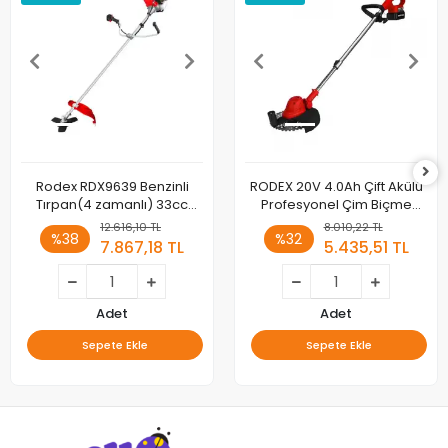
Rodex RDX9639 Benzinli
RODEX 20V 4.0Ah Çift Akülü
Tırpan(4 zamanlı) 33cc
Profesyonel Çim Biçme
1,2kW
Makinesi 8400 RPM rdx9023
12.616,10 TL
8.010,22 TL
%38
%32
7.867,18 TL
5.435,51 TL
Adet
Adet
Sepete Ekle
Sepete Ekle