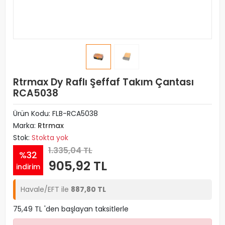
Rtrmax Dy Raflı Şeffaf Takım Çantası
RCA5038
Ürün Kodu:
FLB-RCA5038
Marka:
Rtrmax
Stok:
Stokta yok
1.335,04 TL
%32
905,92 TL
indirim
Havale/EFT ile
887,80 TL
75,49 TL 'den başlayan taksitlerle