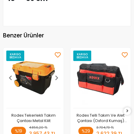
Benzer Ürünler
KARGO
KARGO
BEDAVA
BEDAVA
Rodex Tekerlekli Takım
Rodex Telli Takım Ve Alet
Çantası Metal Kilit
Çantası (Oxford Kumaş)
CRB03
4.856,20 TL
3.704,73 TL
%19
%29
3.957,43 TL
2.622,39 TL