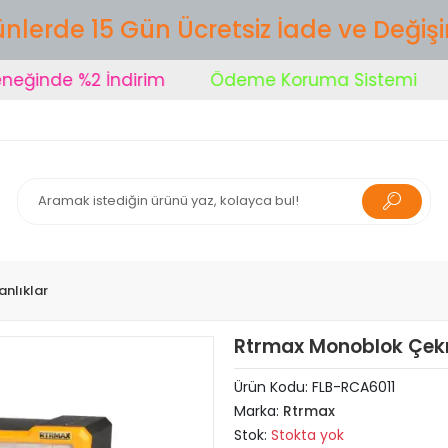
nlerde 15 Gün Ücretsiz İade ve Değiş
inde %2 İndirim
Ödeme Koruma Sistemi
Ş
nlıklar
Rtrmax Monoblok Çek
Ürün Kodu:
FLB-RCA6011
Marka:
Rtrmax
Stok:
Stokta yok