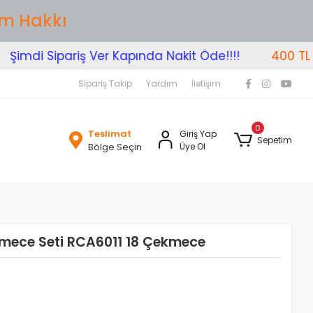
im Hakkı
imdi Sipariş Ver Kapında Nakit Öde!!!!
400 TL Üze
Sipariş Takip
Yardım
İletişim
0
Teslimat
Giriş Yap
Sepetim
Bölge Seçin
Üye Ol
mece Seti RCA6011 18 Çekmece