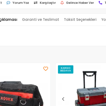
Et
Yorum Yaz
Karşılaştır
Gelince Haber Ver
çıklaması
Garanti ve Teslimat
Taksit Seçenekleri
Yo
KARGO
BEDAVA