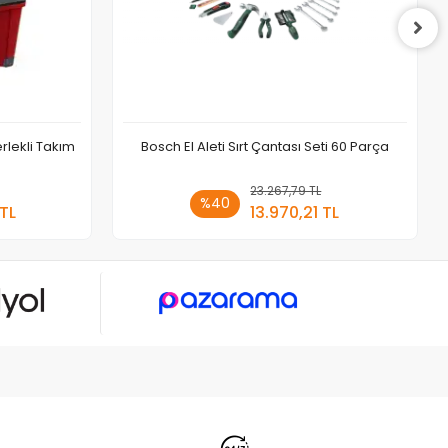
rlekli Takım
Bosch El Aleti Sırt Çantası Seti 60 Parça
 Ekle
23.267,79 TL
Sepete Ekle
%40
 TL
13.970,21 TL
Adet