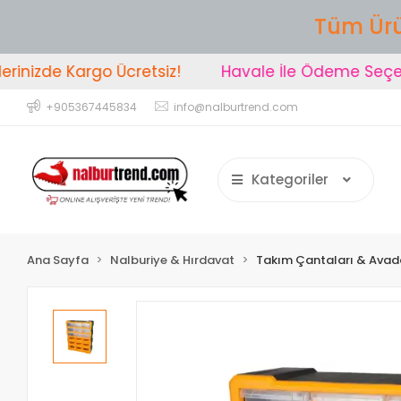
Tüm Ürü
nizde Kargo Ücretsiz!
Havale İle Ödeme Seçeneğ
+905367445834
info@nalburtrend.com
Kategoriler
Ana Sayfa
Nalburiye & Hırdavat
Takım Çantaları & Avada