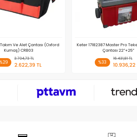
 Takım Ve Alet Çantası (Oxford
Keter 17182387 Master Pro Teke
Kumaş) CRB03
Çantası 22”+25”
3.704,73 TL
Sepete Ekle
16.431,81 TL
Sepete
%29
%33
2.622,39 TL
10.936,22
Adet
Adet