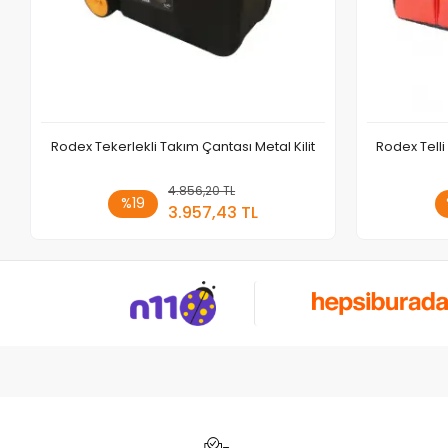
Rodex Tekerlekli Takım Çantası Metal Kilit
Rodex Telli
4.856,20 TL
Sepete Ekle
%19
3.957,43 TL
Adet