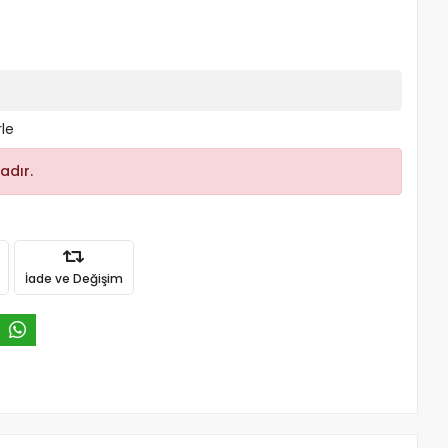
rle
adır.
İade ve Değişim