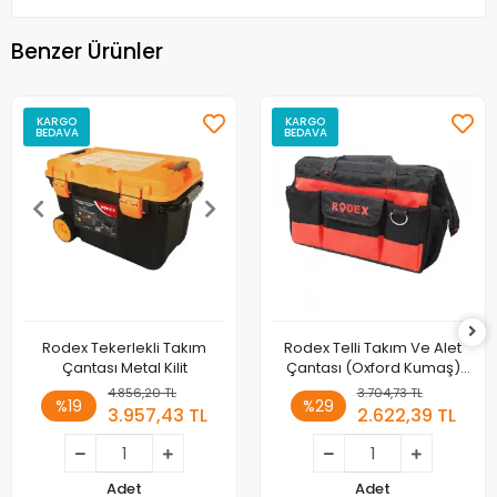
Benzer Ürünler
KARGO
KARGO
BEDAVA
BEDAVA
Rodex Tekerlekli Takım
Rodex Telli Takım Ve Alet
Çantası Metal Kilit
Çantası (Oxford Kumaş)
CRB03
4.856,20 TL
3.704,73 TL
%19
%29
3.957,43 TL
2.622,39 TL
Adet
Adet