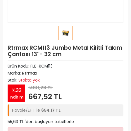
Rtrmax RCM113 Jumbo Metal Kilitli Takım
Çantası 13''- 32 cm
Ürün Kodu:
FLB-RCM113
Marka:
Rtrmax
Stok:
Stokta yok
1.001,28 TL
%33
667,52 TL
indirim
Havale/EFT ile
654,17 TL
55,63 TL 'den başlayan taksitlerle