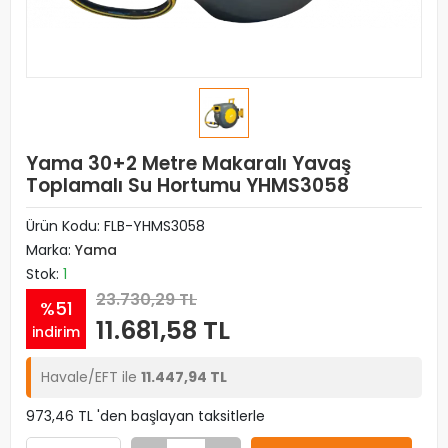
Yama 30+2 Metre Makaralı Yavaş
Toplamalı Su Hortumu YHMS3058
Ürün Kodu:
FLB-YHMS3058
Marka:
Yama
Stok:
1
23.730,29 TL
%51
11.681,58 TL
indirim
Havale/EFT ile
11.447,94 TL
973,46 TL 'den başlayan taksitlerle