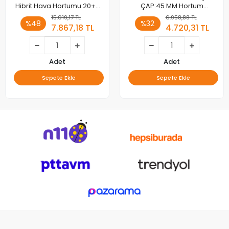
Hibrit Hava Hortumu 20+2
ÇAP:45 MM Hortum
metre
Uzunluğu 4 METRE
15.019,17 TL
6.958,88 TL
%48
%32
7.867,18 TL
4.720,31 TL
Adet
Adet
Sepete Ekle
Sepete Ekle