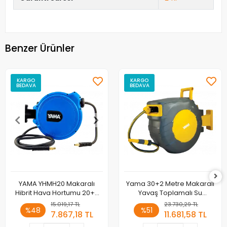
Benzer Ürünler
KARGO
KARGO
BEDAVA
BEDAVA
YAMA YHMH20 Makaralı
Yama 30+2 Metre Makaralı
Hibrit Hava Hortumu 20+2
Yavaş Toplamalı Su
metre
Hortumu YHMS3058
15.019,17 TL
23.730,29 TL
%48
%51
7.867,18 TL
11.681,58 TL