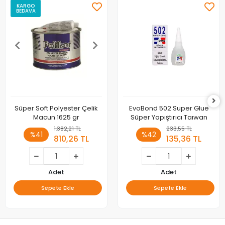
KARGO
BEDAVA
Süper Soft Polyester Çelik
EvoBond 502 Super Glue
Macun 1625 gr
Süper Yapıştırıcı Taıwan
1.382,21 TL
233,55 TL
%41
%42
810,26 TL
135,36 TL
Adet
Adet
Sepete Ekle
Sepete Ekle