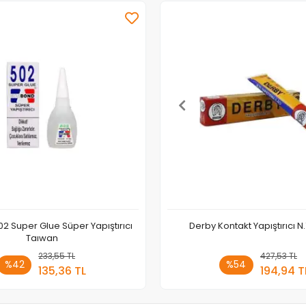
2 Super Glue Süper Yapıştırıcı
Derby Kontakt Yapıştırıcı N
Taıwan
233,55 TL
Sepete Ekle
427,53 TL
Stokt
%42
%54
135,36 TL
194,94 T
Adet
Adet