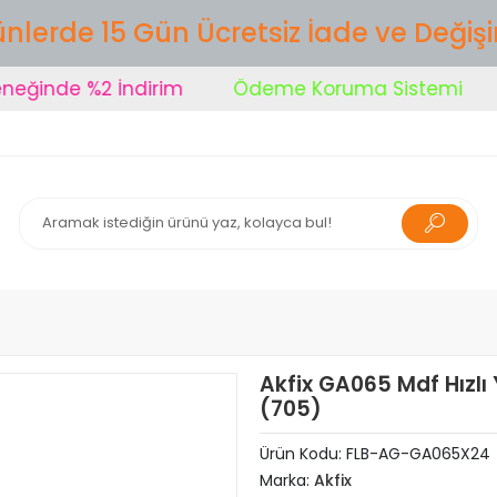
nlerde 15 Gün Ücretsiz İade ve Değiş
ğinde %2 İndirim
Ödeme Koruma Sistemi
Ş
Akfix GA065 Mdf Hızlı 
(705)
Ürün Kodu:
FLB-AG-GA065X24
Marka:
Akfix