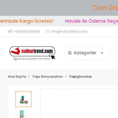
Tüm Ürü
inizde Kargo Ücretsiz!
Havale İle Ödeme Seçene
+905367445834
info@nalburtrend.com
Kategoriler
Ana Sayfa
Yapı Kimyasalları
Yapıştırıcılar