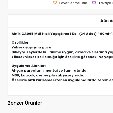
Favorilerime Ekle
Tavsiye 
Ürün A
Akfix GA065 Mdf Hızlı Yapıştırıcı 1 Koli (24 Adet) 400ml+
Özellikler
Yüksek yapışma gücü
Dikey yüzeylerde kullanıma uygun, akma ve sıçrama y
Yüksek viskoziteli olduğu için özellikle gözenekli ve ya
Uygulama Alanları
Ahşap parçaların montaj ve tamiratında.
MDF, kauçuk, deri ve plastik yüzeylerde.
Özellikle hızlı kürleşme istenen uygulamalarda tercih edi
Benzer Ürünler