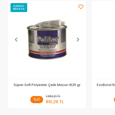
KARGO
BEDAVA
Süper Soft Polyester Çelik Macun 1625 gr
EvoBond 50
1.382,21 TL
Sepete Ekle
%41
810,26 TL
Adet