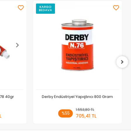
KARGO
BEDAVA
Stokta Yok
Stokta Yok
.78 40gr
Derby Endüstriyel Yapıştırıcı 800 Gram
a Yok
1.553,80 TL
Stokta Yok
%55
L
705,41 TL
Adet