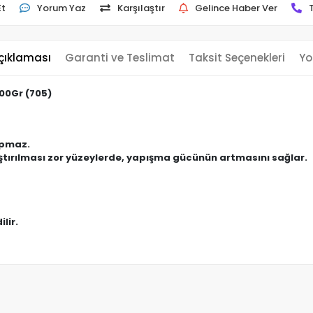
Et
Yorum Yaz
Karşılaştır
Gelince Haber Ver
çıklaması
Garanti ve Teslimat
Taksit Seçenekleri
Yo
100Gr (705)
apmaz.
pıştırılması zor yüzeylerde, yapışma gücünün artmasını sağlar.
lir.