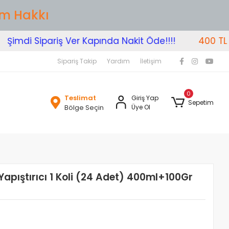
im Hakkı
imdi Sipariş Ver Kapında Nakit Öde!!!!
400 TL Üz
Sipariş Takip
Yardım
İletişim
0
Teslimat
Giriş Yap
Sepetim
Bölge Seçin
Üye Ol
Yapıştırıcı 1 Koli (24 Adet) 400ml+100Gr