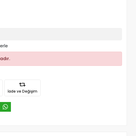
erle
adır.
İade ve Değişim