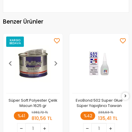
Benzer Ürünler
KARGO
BEDAVA
Süper Soft Polyester Çelik
EvoBond 502 Super Glue
Macun 1625 gr
Süper Yapıştırıcı Taıwan
1.382,72 TL
233,63 TL
%41
%42
810,56 TL
135,41 TL