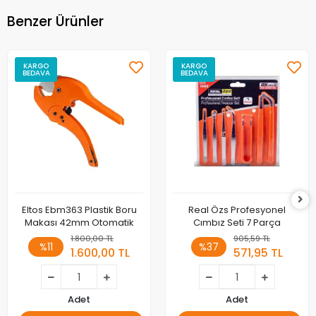
Benzer Ürünler
KARGO
KARGO
BEDAVA
BEDAVA
Eltos Ebm363 Plastik Boru
Real Özs Profesyonel
Makası 42mm Otomatik
Cımbız Seti 7 Parça
1.800,00 TL
905,59 TL
%11
%37
1.600,00 TL
571,95 TL
Adet
Adet