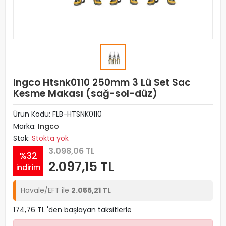
Ingco Htsnk0110 250mm 3 Lü Set Sac
Kesme Makası (sağ-sol-düz)
Ürün Kodu:
FLB-HTSNK0110
Marka:
Ingco
Stok:
Stokta yok
3.098,06 TL
%32
2.097,15 TL
indirim
Havale/EFT ile
2.055,21 TL
174,76 TL 'den başlayan taksitlerle