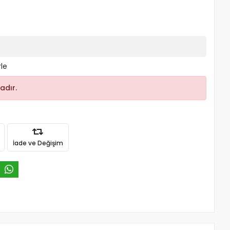
rle
adır.
İade ve Değişim