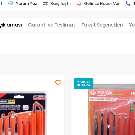
Et
Yorum Yaz
Karşılaştır
Gelince Haber Ver
çıklaması
Garanti ve Teslimat
Taksit Seçenekleri
Yo
KARGO
BEDAVA