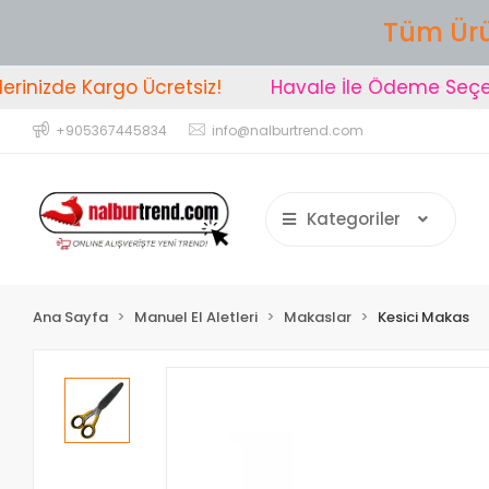
Tüm Ürü
nizde Kargo Ücretsiz!
Havale İle Ödeme Seçeneğ
+905367445834
info@nalburtrend.com
Kategoriler
Ana Sayfa
Manuel El Aletleri
Makaslar
Kesici Makas