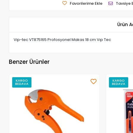
Favorilerime Ekle
Tavsiye 
Ürün A
Vip-tec VT875165 Profosyonel Makas 18 cm Vıp Tec
Benzer Ürünler
KARGO
KARGO
BEDAVA
BEDAVA