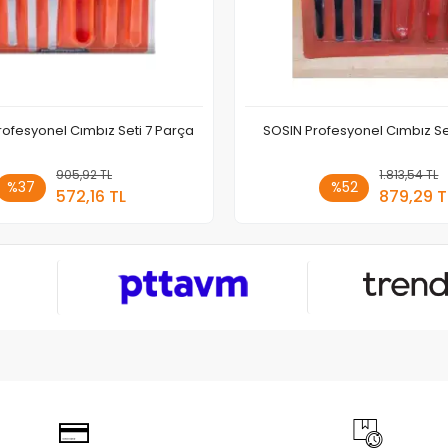
rofesyonel Cımbız Seti 7 Parça
SOSIN Profesyonel Cımbız Se
905,92 TL
Sepete Ekle
1.813,54 TL
Sepete
%37
%52
572,16 TL
879,29 T
Adet
Adet