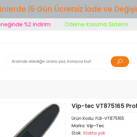
nlerde 15 Gün Ücretsiz İade ve Değiş
inde %2 İndirim
Ödeme Koruma Sistemi
Ş
Vip-tec VT875165 Pro
Ürün Kodu:
FLB-VT875165
Marka:
Vip-Tec
Stok:
Stokta yok