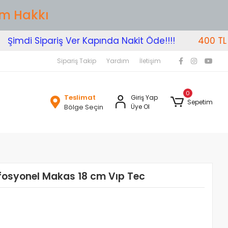
im Hakkı
imdi Sipariş Ver Kapında Nakit Öde!!!!
400 TL Üze
Sipariş Takip
Yardım
İletişim
0
Teslimat
Giriş Yap
Sepetim
Bölge Seçin
Üye Ol
fosyonel Makas 18 cm Vıp Tec