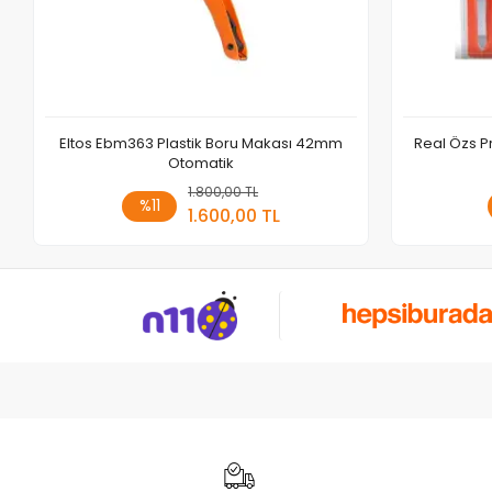
Eltos Ebm363 Plastik Boru Makası 42mm
Real Özs P
Otomatik
1.800,00 TL
Sepete Ekle
%11
1.600,00 TL
Adet