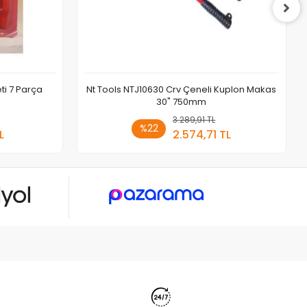
ti 7 Parça
Nt Tools NTJ10630 Crv Çeneli Kuplon Makas
30" 750mm
 Ekle
3.289,91 TL
Sepete Ekle
%22
L
2.574,71 TL
Adet