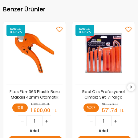
Benzer Ürünler
KARGO
KARGO
BEDAVA
BEDAVA
Eltos Ebm363 Plastik Boru
Real Özs Profesyonel
Makası 42mm Otomatik
Cımbız Seti 7 Parça
1.800,00 TL
905,26 TL
%11
%37
1.600,00 TL
571,74 TL
Adet
Adet