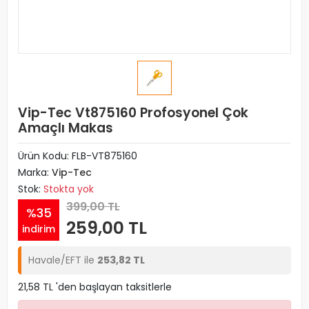
Vip-Tec Vt875160 Profosyonel Çok
Amaçlı Makas
Ürün Kodu:
FLB-VT875160
Marka:
Vip-Tec
Stok:
Stokta yok
399,00 TL
%35
259,00 TL
indirim
Havale/EFT ile
253,82 TL
21,58 TL 'den başlayan taksitlerle