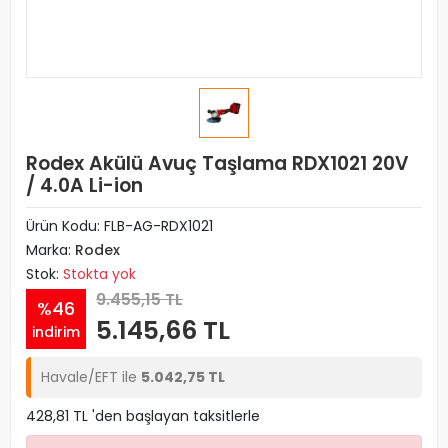
Rodex Akülü Avuç Taşlama RDX1021 20V
/ 4.0A Li-ion
Ürün Kodu:
FLB-AG-RDX1021
Marka:
Rodex
Stok:
Stokta yok
9.455,15 TL
%46
5.145,66 TL
indirim
Havale/EFT ile
5.042,75 TL
428,81 TL 'den başlayan taksitlerle