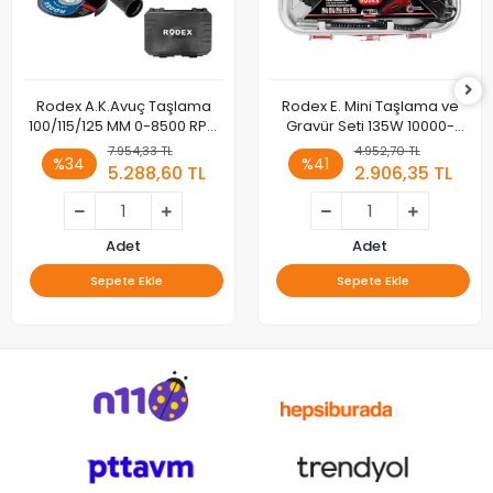
Rodex A.K.Avuç Taşlama
Rodex E. Mini Taşlama ve
100/115/125 MM 0-8500 RPM
Gravür Seti 135W 10000-
2 x LI-ION 20V/4.0Ah BMC
32000RPM BMC 210 Parça
7.954,33 TL
4.952,70 TL
%34
%41
RDX1022
Aksesuarlı
5.288,60 TL
2.906,35 TL
Adet
Adet
Sepete Ekle
Sepete Ekle