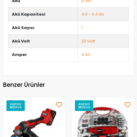
Akü
Li-on
Akü Kapasitesi
4.0 - 4.4 Ah
Akü Sayısı
1
Akü Volt
20 Volt
Amper
4 Ah
Benzer Ürünler
KARGO
KARGO
BEDAVA
BEDAVA