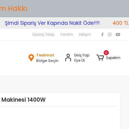
im Hakkı
imdi Sipariş Ver Kapında Nakit Öde!!!!
400 TL Üze
Sipariş Takip
Yardım
İletişim
0
Teslimat
Giriş Yap
Sepetim
Bölge Seçin
Üye Ol
 Makinesi 1400W