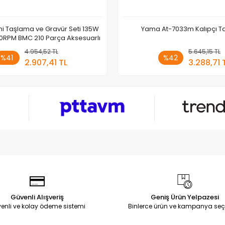
ni Taşlama ve Gravür Seti 135W
Yama At-7033m Kalıpçı 
0RPM BMC 210 Parça Aksesuarlı
4.954,52 TL
Sepete Ekle
5.645,15 TL
Sepete
%41
%42
2.907,41 TL
3.288,71 
Adet
Adet
Güvenli Alışveriş
Geniş Ürün Yelpazesi
enli ve kolay ödeme sistemi
Binlerce ürün ve kampanya seç