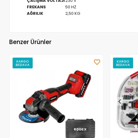
ÇALIŞMA VOLTAJI
230 V
FREKANS
50 HZ
AĞRILIK
2,50 KG
Benzer Ürünler
KARGO
KARGO
BEDAVA
BEDAVA