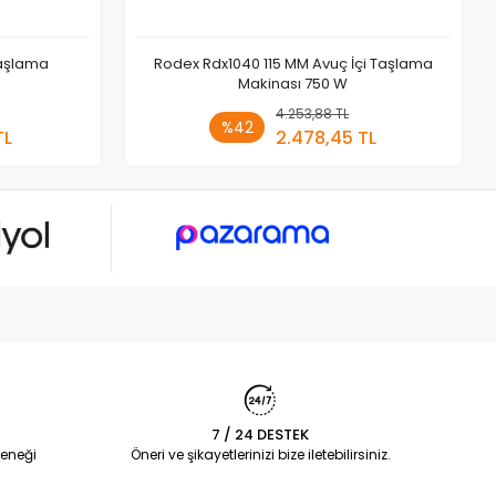
Taşlama
Rodex Rdx1040 115 MM Avuç İçi Taşlama
Makinası 750 W
 Ekle
4.253,88 TL
Sepete Ekle
%42
TL
2.478,45 TL
Adet
7 / 24 DESTEK
eneği
Öneri ve şikayetlerinizi bize iletebilirsiniz.