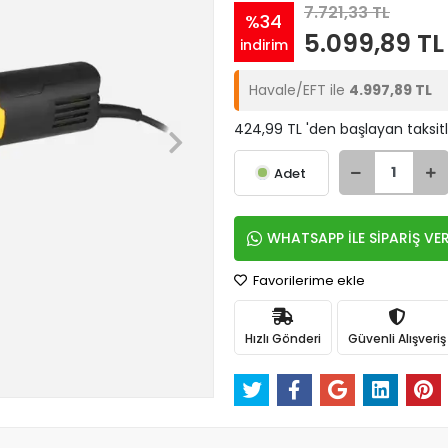
7.721,33 TL
%34
5.099,89 TL
indirim
Havale/EFT ile
4.997,89 TL
424,99 TL 'den başlayan taksitl
Adet
WHATSAPP İLE SİPARİŞ VE
Favorilerime ekle
Hızlı Gönderi
Güvenli Alışveriş