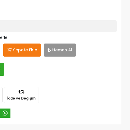
erle
Sepete Ekle
Hemen Al
R
İade ve Değişim