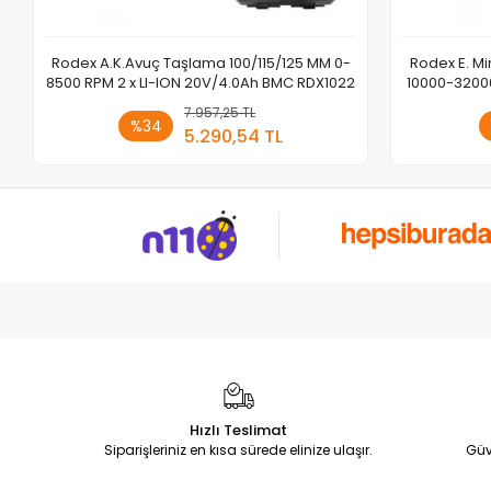
Rodex A.K.Avuç Taşlama 100/115/125 MM 0-
Rodex E. Mi
8500 RPM 2 x LI-ION 20V/4.0Ah BMC RDX1022
10000-3200
7.957,25 TL
Sepete Ekle
%34
5.290,54 TL
Adet
Hızlı Teslimat
Siparişleriniz en kısa sürede elinize ulaşır.
Güv