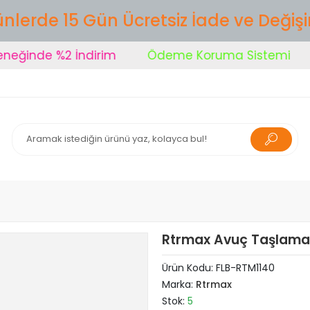
nlerde 15 Gün Ücretsiz İade ve Değiş
inde %2 İndirim
Ödeme Koruma Sistemi
Ş
Rtrmax Avuç Taşlama
Ürün Kodu:
FLB-RTM1140
Marka:
Rtrmax
Stok:
5