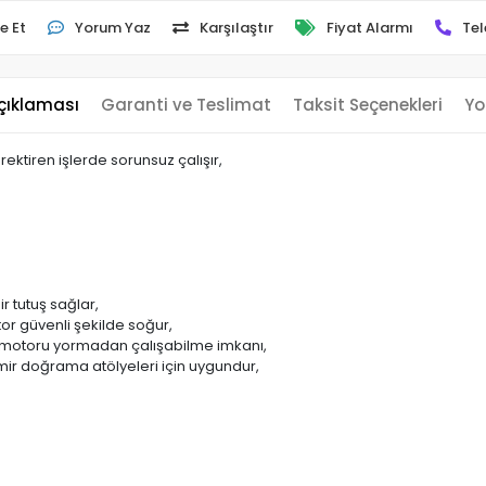
e Et
Yorum Yaz
Karşılaştır
Fiyat Alarmı
Tel
çıklaması
Garanti ve Teslimat
Taksit Seçenekleri
Yo
ektiren işlerde sorunsuz çalışır,
r tutuş sağlar,
tor güvenli şekilde soğur,
 motoru yormadan çalışabilme imkanı,
emir doğrama atölyeleri için uygundur,