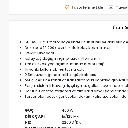
Favorilerime Ekle
Tavsiy
Ürün A
1400W Güçlü motor sayesinde uzun süreli ve aşırı yük ger
Dakikada 12.200 devir hızı ile kolay kesim imkanı,
125MM Disk çapı
Kolay taş değişimi için pratik kilitleme mili
Tek elle kolayca açılıp kapanan motor tetiği
İki yönlü kullanılabilen tutma kolu
2,5mt uzunluğunda kaliteli güç kablosu
Avuç içerisine rahat oturan tasarımı kullanıcıya güvenli bi
Panjur sistemli hava giriş çıkış mazgalları sayesinde mo
Her türlü kesme, taşlama ve zımparalama işlemlerinde
Tersaneler, büyük şantiyeler, döküm kalıp atölyeleri, d
GÜÇ
1400 W
DİSK ÇAPI
115/125 MM
HIZ
12200 D/DK