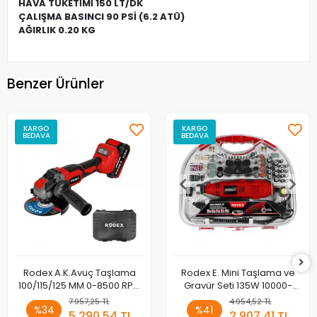
HAVA TÜKETİMİ 150 LT/DK
ÇALIŞMA BASINCI 90 PSİ (6.2 ATÜ)
AĞIRLIK 0.20 KG
Benzer Ürünler
KARGO
KARGO
BEDAVA
BEDAVA
Rodex A.K.Avuç Taşlama
Rodex E. Mini Taşlama ve
100/115/125 MM 0-8500 RPM
Gravür Seti 135W 10000-
2 x LI-ION 20V/4.0Ah BMC
32000RPM BMC 210 Parça
7.957,25 TL
4.954,52 TL
%34
%41
RDX1022
Aksesuarlı
5.290,54 TL
2.907,41 TL