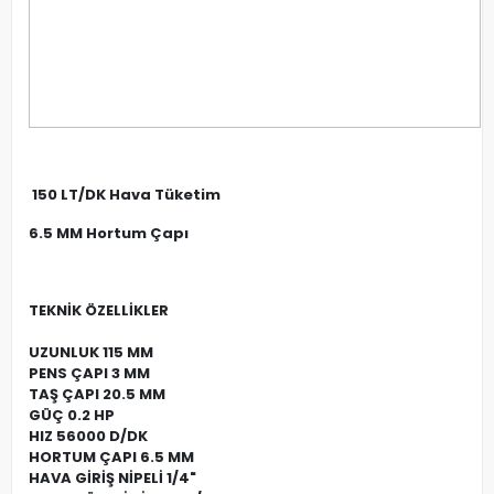
150 LT/DK Hava Tüketim
6.5 MM Hortum Çapı
TEKNİK ÖZELLİKLER
UZUNLUK 115 MM
PENS ÇAPI 3 MM
TAŞ ÇAPI 20.5 MM
GÜÇ 0.2 HP
HIZ 56000 D/DK
HORTUM ÇAPI 6.5 MM
HAVA GİRİŞ NİPELİ 1/4"