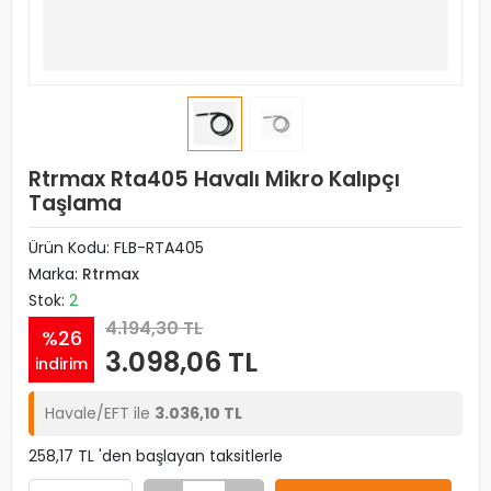
Rtrmax Rta405 Havalı Mikro Kalıpçı
Taşlama
Ürün Kodu:
FLB-RTA405
Marka:
Rtrmax
Stok:
2
4.194,30 TL
%26
3.098,06 TL
indirim
Havale/EFT ile
3.036,10 TL
258,17 TL 'den başlayan taksitlerle